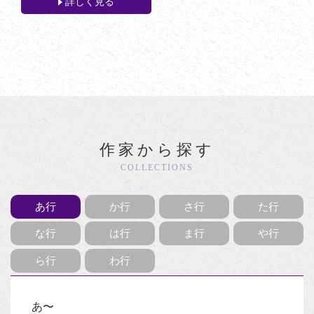
詳しく見る
作家から探す
COLLECTIONS
あ行
か行
さ行
た行
な行
は行
ま行
や行
ら行
わ行
あ〜