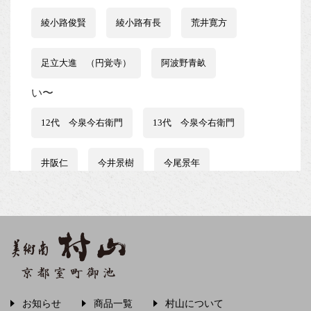
綾小路俊賢
綾小路有長
荒井寛方
足立大進 （円覚寺）
阿波野青畝
い〜
12代 今泉今右衛門
13代 今泉今右衛門
井阪仁
今井景樹
今尾景年
伊藤はるみ
伊谷賢蔵
石井行豊
石田波郷
石黒宗麿
磯田又一郎
稲畑汀子
茨木素因
飯尾常房
お知らせ
商品一覧
村山について