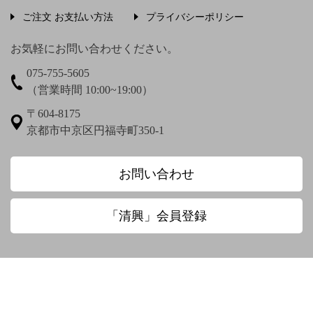
う〜
ご注文 お支払い方法
プライバシーポリシー
上村松篁
上田秋成
宇野浩二
お気軽にお問い合わせください。
075-755-5605
梅渓通治
臼田亜浪
（営業時間 10:00~19:00）
え〜
〒604-8175
京都市中京区円福寺町350-1
圓珠庵羅城
お〜
お問い合わせ
大田垣蓮月
大田垣蓮月 鈴木百年
「清興」会員登録
大田垣蓮月賛 松岡環翠画
大谷光演
大谷句佛
大谷章子
奥田抱生