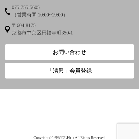
075-755-5605
梅渓通治
臼田亜浪
（営業時間 10:00~19:00）
え〜
〒604-8175
京都市中京区円福寺町350-1
圓珠庵羅城
お〜
お問い合わせ
大田垣蓮月
大田垣蓮月 鈴木百年
「清興」会員登録
大田垣蓮月賛 松岡環翠画
大谷光演
大谷句佛
大谷章子
奥田抱生
小川芋銭
小沢蘆庵
小野お通
尾上柴舟
Copyright (c) 美術商 村山 All Rights Reserved.