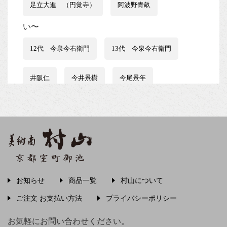
足立大進 （円覚寺）
阿波野青畝
い〜
12代 今泉今右衛門
13代 今泉今右衛門
井阪仁
今井景樹
今尾景年
伊藤はるみ
伊谷賢蔵
石井行豊
石田波郷
石黒宗麿
磯田又一郎
稲畑汀子
茨木素因
飯尾常房
お知らせ
商品一覧
村山について
う〜
ご注文 お支払い方法
プライバシーポリシー
上村松篁
上田秋成
宇野浩二
お気軽にお問い合わせください。