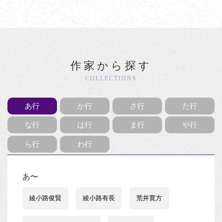
作家から探す
COLLECTIONS
あ行
か行
さ行
た行
な行
は行
ま行
や行
ら行
わ行
あ〜
綾小路俊賢
綾小路有長
荒井寛方