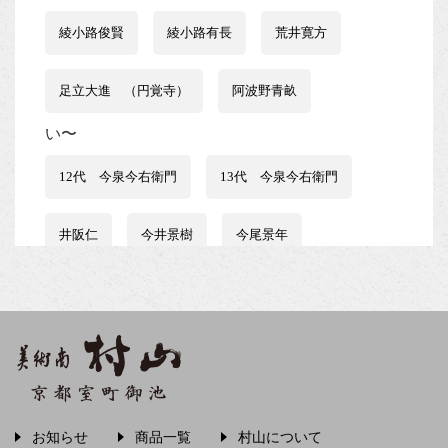
綾小路俊賢
綾小路有長
荒井寛方
足立大進 （円覚寺）
阿波野青畝
い〜
12代 今泉今右衛門
13代 今泉今右衛門
井阪仁
今井景樹
今尾景年
伊藤はるみ
伊谷賢蔵
石井行豊
石田波郷
石黒宗麿
磯田又一郎
稲畑汀子
茨木素因
飯尾常房
お知らせ
商品一覧
村山について