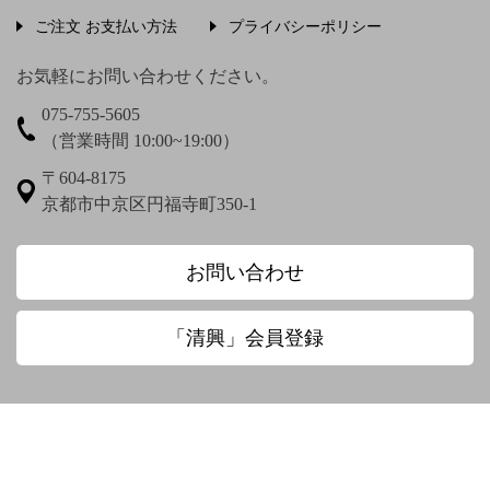
う〜
ご注文 お支払い方法
プライバシーポリシー
上村松篁
上田秋成
宇野浩二
お気軽にお問い合わせください。
075-755-5605
梅渓通治
臼田亜浪
（営業時間 10:00~19:00）
え〜
〒604-8175
京都市中京区円福寺町350-1
圓珠庵羅城
お〜
お問い合わせ
大田垣蓮月
大田垣蓮月 鈴木百年
「清興」会員登録
大田垣蓮月賛 松岡環翠画
大谷光演
大谷句佛
大谷章子
奥田抱生