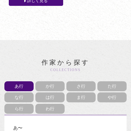
詳しく見る
作家から探す
COLLECTIONS
あ行
か行
さ行
た行
な行
は行
ま行
や行
ら行
わ行
あ〜