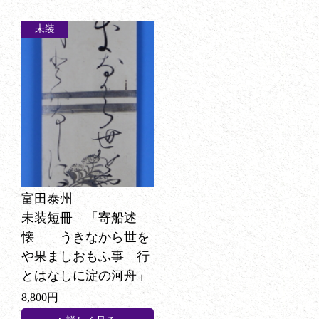
未装
富田泰州
未装短冊 「寄船述
懐 うきなから世を
や果ましおもふ事 行
とはなしに淀の河舟」
8,800円