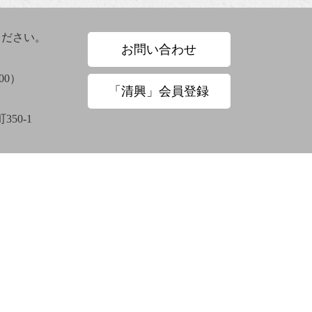
ください。
お問い合わせ
00）
「清興」会員登録
大谷章子
奥田抱生
50-1