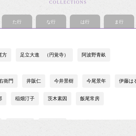
COLLECTIONS
た行
な行
は行
ま行
寛方
足立大進 （円覚寺）
阿波野青畝
今右衛門
井阪仁
今井景樹
今尾景年
伊藤は
郎
稲畑汀子
茨木素因
飯尾常房
梅渓通治
臼田亜浪