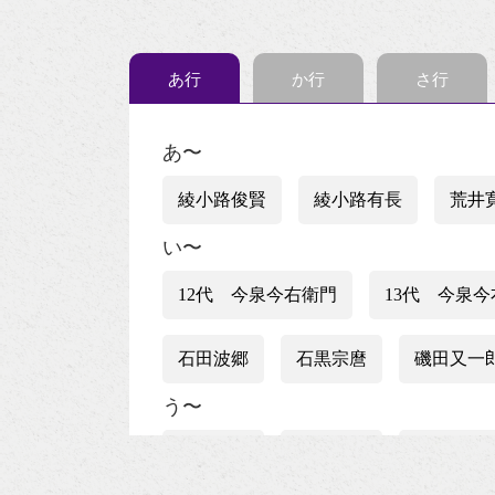
あ行
か行
さ行
あ〜
綾小路俊賢
綾小路有長
荒井
い〜
12代 今泉今右衛門
13代 今泉
石田波郷
石黒宗麿
磯田又一
う〜
上村松篁
上田秋成
宇野浩二