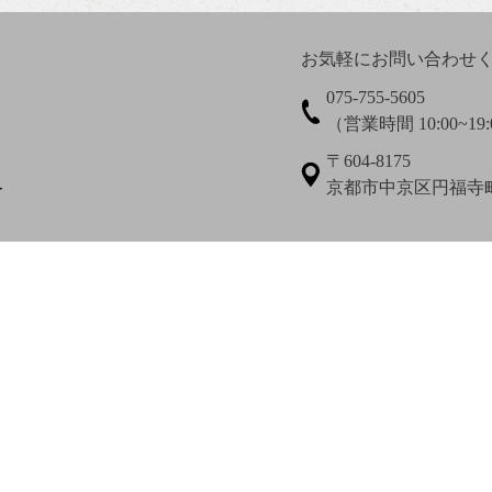
お気軽にお問い合わせ
075-755-5605
（営業時間 10:00~19:
大田垣蓮月賛 松岡環翠画
大谷光演
大谷句佛
〒604-8175
京都市中京区円福寺町3
ー
尾上柴舟