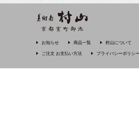
え〜
圓珠庵羅城
お〜
大田垣蓮月
大田垣蓮月 鈴木百年
お知らせ
商品一覧
村山について
ご注文 お支払い方法
プライバシーポリシ
小川芋銭
小沢蘆庵
小野お通