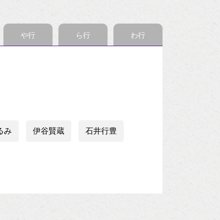
や行
ら行
わ行
るみ
伊谷賢蔵
石井行豊