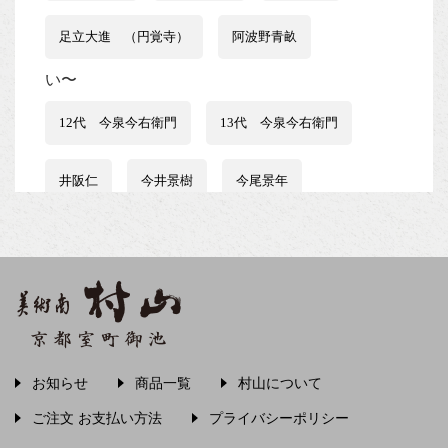
足立大進 （円覚寺）
阿波野青畝
い〜
12代 今泉今右衛門
13代 今泉今右衛門
井阪仁
今井景樹
今尾景年
伊藤はるみ
伊谷賢蔵
石井行豊
石田波郷
石黒宗麿
磯田又一郎
稲畑汀子
茨木素因
飯尾常房
お知らせ
商品一覧
村山について
う〜
ご注文 お支払い方法
プライバシーポリシー
上村松篁
上田秋成
宇野浩二