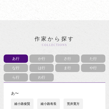
作家から探す
COLLECTIONS
あ行
か行
さ行
た行
な行
は行
ま行
や行
ら行
わ行
あ〜
綾小路俊賢
綾小路有長
荒井寛方