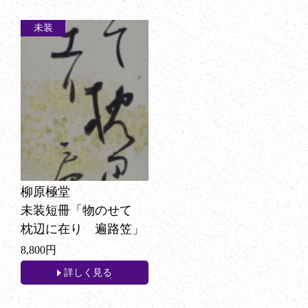
未装
柳原極堂
未装短冊「物のせて
枕辺に在り 遍路笠」
8,800円
詳しく見る