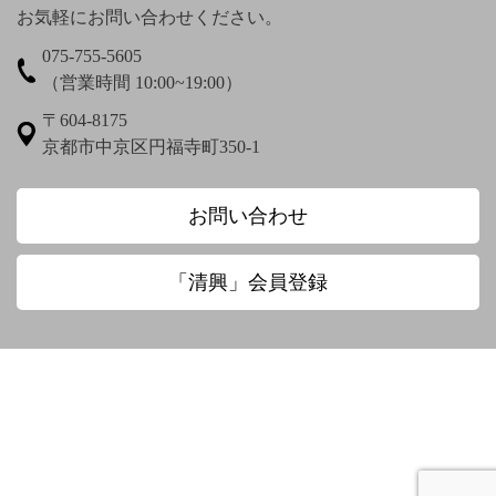
お気軽にお問い合わせください。
075-755-5605
梅渓通治
臼田亜浪
（営業時間 10:00~19:00）
え〜
〒604-8175
京都市中京区円福寺町350-1
圓珠庵羅城
お〜
お問い合わせ
大田垣蓮月
大田垣蓮月 鈴木百年
「清興」会員登録
大田垣蓮月賛 松岡環翠画
大谷光演
大谷句佛
大谷章子
奥田抱生
小川芋銭
小沢蘆庵
小野お通