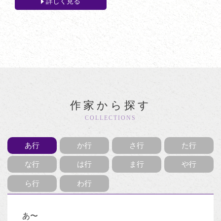
詳しく見る
作家から探す
COLLECTIONS
あ行
か行
さ行
た行
な行
は行
ま行
や行
ら行
わ行
あ〜