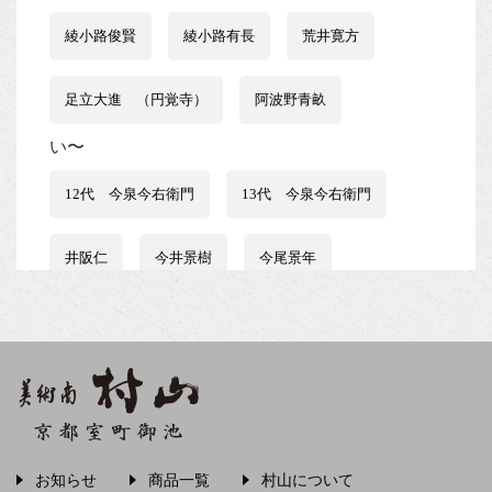
綾小路俊賢
綾小路有長
荒井寛方
足立大進 （円覚寺）
阿波野青畝
い〜
12代 今泉今右衛門
13代 今泉今右衛門
井阪仁
今井景樹
今尾景年
伊藤はるみ
伊谷賢蔵
石井行豊
石田波郷
石黒宗麿
磯田又一郎
稲畑汀子
茨木素因
飯尾常房
お知らせ
商品一覧
村山について