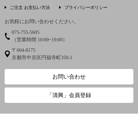
う〜
ご注文 お支払い方法
プライバシーポリシー
上村松篁
上田秋成
宇野浩二
お気軽にお問い合わせください。
075-755-5605
梅渓通治
臼田亜浪
（営業時間 10:00~19:00）
え〜
〒604-8175
京都市中京区円福寺町350-1
圓珠庵羅城
お〜
お問い合わせ
大田垣蓮月
大田垣蓮月 鈴木百年
「清興」会員登録
大田垣蓮月賛 松岡環翠画
大谷光演
大谷句佛
大谷章子
奥田抱生