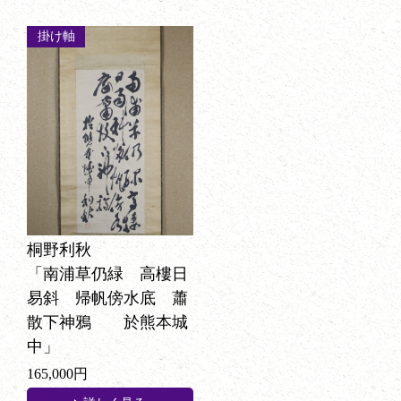
掛け軸
桐野利秋
「南浦草仍緑 高樓日
易斜 帰帆傍水底 蕭
散下神鴉 於熊本城
中」
165,000円