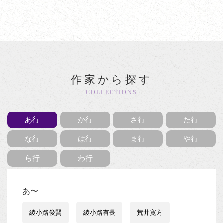
作家から探す
COLLECTIONS
あ行
か行
さ行
た行
な行
は行
ま行
や行
ら行
わ行
あ〜
綾小路俊賢
綾小路有長
荒井寛方