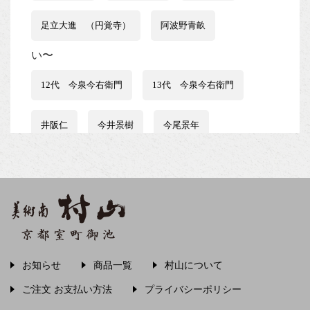
足立大進 （円覚寺）
阿波野青畝
い〜
12代 今泉今右衛門
13代 今泉今右衛門
井阪仁
今井景樹
今尾景年
伊藤はるみ
伊谷賢蔵
石井行豊
石田波郷
石黒宗麿
磯田又一郎
稲畑汀子
茨木素因
飯尾常房
お知らせ
商品一覧
村山について
う〜
ご注文 お支払い方法
プライバシーポリシー
上村松篁
上田秋成
宇野浩二