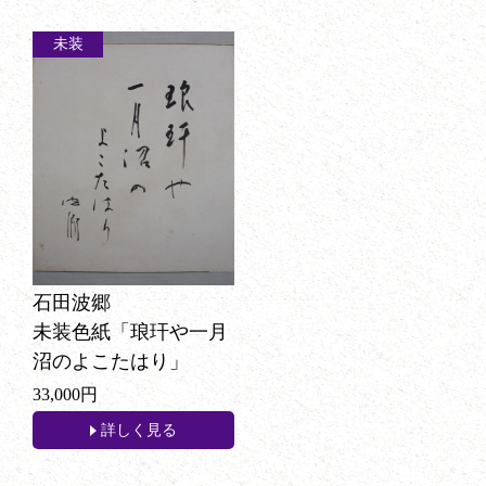
未装
石田波郷
未装色紙「琅玕や一月
沼のよこたはり」
33,000円
詳しく見る