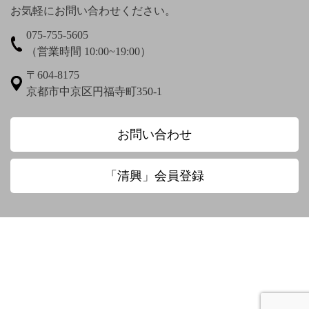
お気軽にお問い合わせください。
075-755-5605
梅渓通治
臼田亜浪
（営業時間 10:00~19:00）
え〜
〒604-8175
京都市中京区円福寺町350-1
圓珠庵羅城
お〜
お問い合わせ
大田垣蓮月
大田垣蓮月 鈴木百年
「清興」会員登録
大田垣蓮月賛 松岡環翠画
大谷光演
大谷句佛
大谷章子
奥田抱生
小川芋銭
小沢蘆庵
小野お通