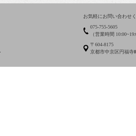
お気軽にお問い合わせ
075-755-5605
（営業時間 10:00~19:
大田垣蓮月賛 松岡環翠画
大谷光演
大谷句佛
〒604-8175
京都市中京区円福寺町3
ー
尾上柴舟