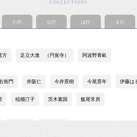
COLLECTIONS
た行
な行
は行
ま行
寛方
足立大進 （円覚寺）
阿波野青畝
今右衛門
井阪仁
今井景樹
今尾景年
伊藤は
郎
稲畑汀子
茨木素因
飯尾常房
梅渓通治
臼田亜浪