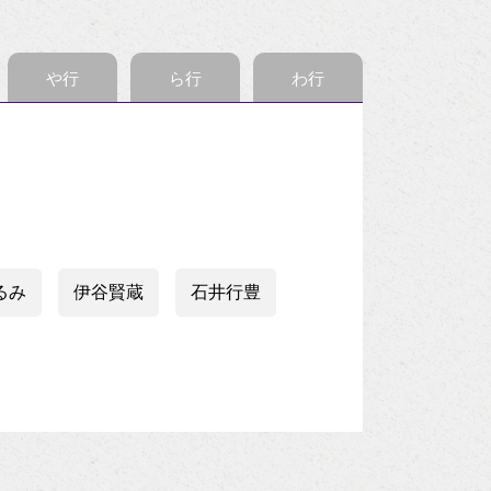
や行
ら行
わ行
るみ
伊谷賢蔵
石井行豊