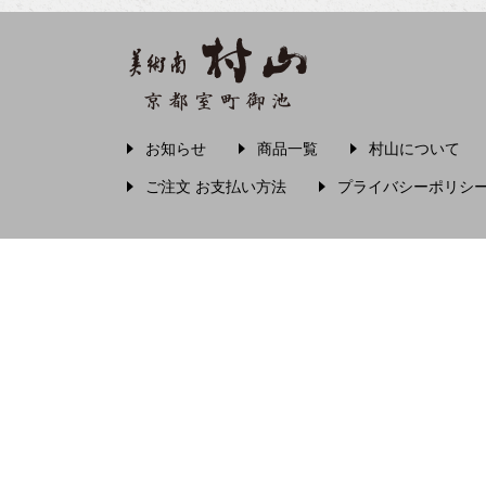
え〜
圓珠庵羅城
お〜
大田垣蓮月
大田垣蓮月 鈴木百年
お知らせ
商品一覧
村山について
ご注文 お支払い方法
プライバシーポリシ
小川芋銭
小沢蘆庵
小野お通