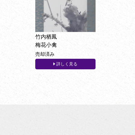
竹内栖鳳
梅花小禽
売却済み
詳しく見る