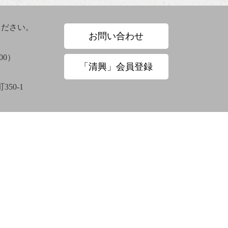
ください。
お問い合わせ
00）
「清興」会員登録
大谷章子
奥田抱生
50-1