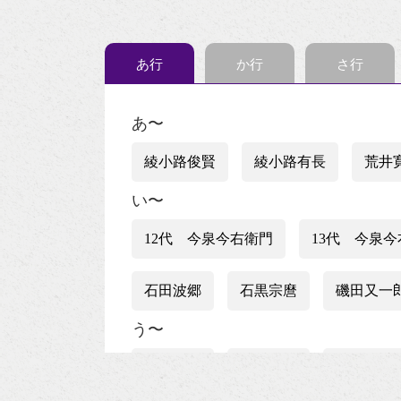
あ行
か行
さ行
あ〜
綾小路俊賢
綾小路有長
荒井
い〜
12代 今泉今右衛門
13代 今泉
石田波郷
石黒宗麿
磯田又一
う〜
上村松篁
上田秋成
宇野浩二