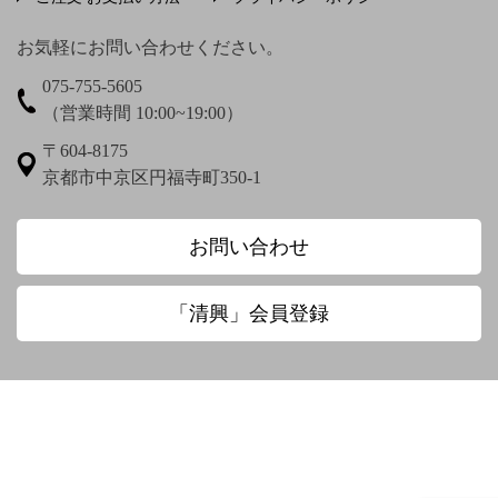
上村松篁
上田秋成
宇野浩二
お気軽にお問い合わせください。
075-755-5605
梅渓通治
臼田亜浪
（営業時間 10:00~19:00）
え〜
〒604-8175
京都市中京区円福寺町350-1
圓珠庵羅城
お〜
お問い合わせ
大田垣蓮月
大田垣蓮月 鈴木百年
「清興」会員登録
大田垣蓮月賛 松岡環翠画
大谷光演
大谷句佛
大谷章子
奥田抱生
小川芋銭
小沢蘆庵
小野お通