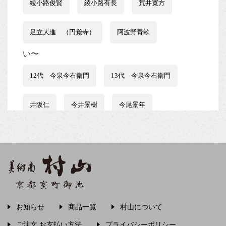
綾小路俊賢
綾小路有長
荒井寛方
足立大進 （円覚寺）
阿波野青畝
い〜
12代 今泉今右衛門
13代 今泉今右衛門
井阪仁
今井景樹
今尾景年
伊藤はるみ
伊谷賢蔵
石井行豊
石田波郷
石黒宗麿
磯田又一郎
稲畑汀子
茨木素因
飯尾常房
お知らせ
商品一覧
村山について
う〜
ご注文 お支払い方法
プライバシーポリシー