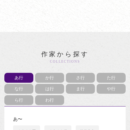
作家から探す
COLLECTIONS
あ行
か行
さ行
た行
な行
は行
ま行
や行
ら行
わ行
あ〜