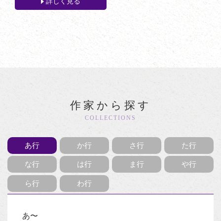
詳しく見る
作家から探す
COLLECTIONS
あ行
か行
さ行
た行
な行
は行
ま行
や行
ら行
わ行
あ〜