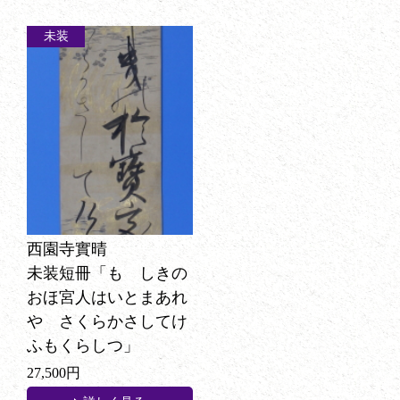
未装
西園寺實晴
未装短冊「もゝしきの
おほ宮人はいとまあれ
や さくらかさしてけ
ふもくらしつ」
27,500円