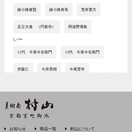
綾小路俊賢
綾小路有長
荒井寛方
足立大進 （円覚寺）
阿波野青畝
い〜
12代 今泉今右衛門
13代 今泉今右衛門
井阪仁
今井景樹
今尾景年
伊藤はるみ
伊谷賢蔵
石井行豊
石田波郷
石黒宗麿
磯田又一郎
稲畑汀子
茨木素因
飯尾常房
お知らせ
商品一覧
村山について