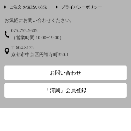
う〜
ご注文 お支払い方法
プライバシーポリシー
上村松篁
上田秋成
宇野浩二
お気軽にお問い合わせください。
075-755-5605
梅渓通治
臼田亜浪
（営業時間 10:00~19:00）
え〜
〒604-8175
京都市中京区円福寺町350-1
圓珠庵羅城
お〜
お問い合わせ
大田垣蓮月
大田垣蓮月 鈴木百年
「清興」会員登録
大田垣蓮月賛 松岡環翠画
大谷光演
大谷句佛
大谷章子
奥田抱生