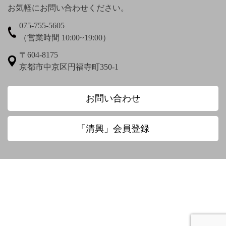
お気軽にお問い合わせください。
075-755-5605
梅渓通治
臼田亜浪
（営業時間 10:00~19:00）
え〜
〒604-8175
京都市中京区円福寺町350-1
圓珠庵羅城
お〜
お問い合わせ
大田垣蓮月
大田垣蓮月 鈴木百年
「清興」会員登録
大田垣蓮月賛 松岡環翠画
大谷光演
大谷句佛
大谷章子
奥田抱生
小川芋銭
小沢蘆庵
小野お通