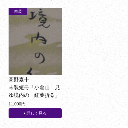
未装
高野素十
未装短冊「小倉山 見
ゆ境内の 紅葉折る」
11,000円
詳しく見る