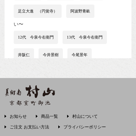
足立大進 （円覚寺）
阿波野青畝
い〜
12代 今泉今右衛門
13代 今泉今右衛門
井阪仁
今井景樹
今尾景年
伊藤はるみ
伊谷賢蔵
石井行豊
石田波郷
石黒宗麿
磯田又一郎
稲畑汀子
茨木素因
飯尾常房
お知らせ
商品一覧
村山について
う〜
ご注文 お支払い方法
プライバシーポリシー
上村松篁
上田秋成
宇野浩二