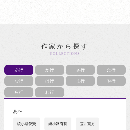
作家から探す
COLLECTIONS
あ行
か行
さ行
た行
な行
は行
ま行
や行
ら行
わ行
あ〜
綾小路俊賢
綾小路有長
荒井寛方