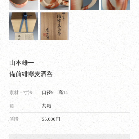
道具
山本雄一
備前緋襷麦酒呑
素材・寸法
口径9 高14
箱
共箱
値段
55,000円