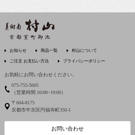
伊藤はるみ
伊谷賢蔵
石井行豊
石田波郷
石黒宗麿
磯田又一郎
稲畑汀子
茨木素因
飯尾常房
お知らせ
商品一覧
村山について
う〜
ご注文 お支払い方法
プライバシーポリシー
上村松篁
上田秋成
宇野浩二
お気軽にお問い合わせください。
075-755-5605
梅渓通治
臼田亜浪
（営業時間 10:00~19:00）
え〜
〒604-8175
京都市中京区円福寺町350-1
圓珠庵羅城
お〜
お問い合わせ