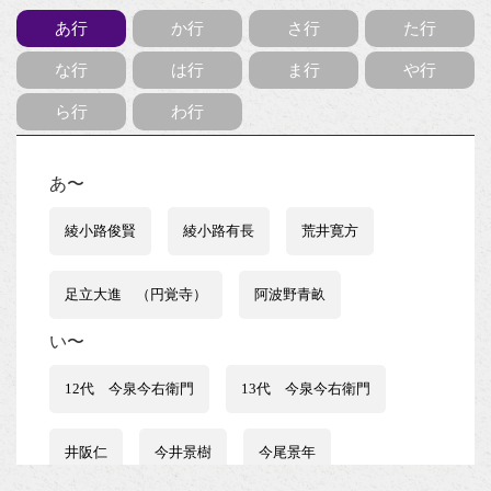
あ行
か行
さ行
た行
な行
は行
ま行
や行
ら行
わ行
あ〜
綾小路俊賢
綾小路有長
荒井寛方
足立大進 （円覚寺）
阿波野青畝
い〜
12代 今泉今右衛門
13代 今泉今右衛門
井阪仁
今井景樹
今尾景年