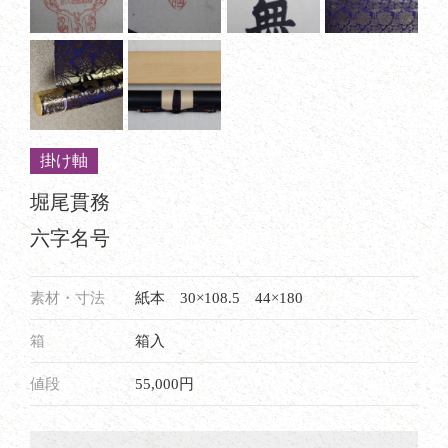
掛け軸
堀尾貫務
六字名号
素材・寸法
紙本 30×108.5 44×180
箱
箱入
値段
55,000円