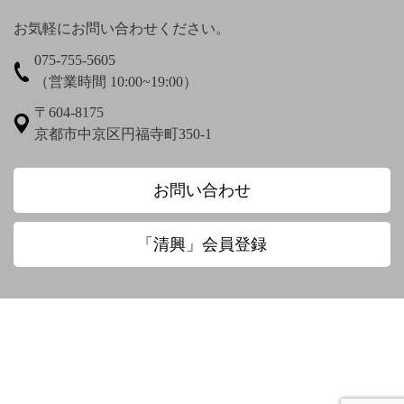
上村松篁
上田秋成
宇野浩二
お気軽にお問い合わせください。
075-755-5605
梅渓通治
臼田亜浪
（営業時間 10:00~19:00）
え〜
〒604-8175
京都市中京区円福寺町350-1
圓珠庵羅城
お〜
お問い合わせ
大田垣蓮月
大田垣蓮月 鈴木百年
「清興」会員登録
大田垣蓮月賛 松岡環翠画
大谷光演
大谷句佛
大谷章子
奥田抱生
小川芋銭
小沢蘆庵
小野お通