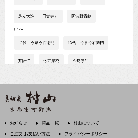
足立大進 （円覚寺）
阿波野青畝
い〜
12代 今泉今右衛門
13代 今泉今右衛門
井阪仁
今井景樹
今尾景年
伊藤はるみ
伊谷賢蔵
石井行豊
石田波郷
石黒宗麿
磯田又一郎
稲畑汀子
茨木素因
飯尾常房
お知らせ
商品一覧
村山について
う〜
ご注文 お支払い方法
プライバシーポリシー