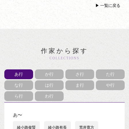
一覧に戻る
作家から探す
COLLECTIONS
あ行
か行
さ行
た行
な行
は行
ま行
や行
ら行
わ行
あ〜
綾小路俊賢
綾小路有長
荒井寛方