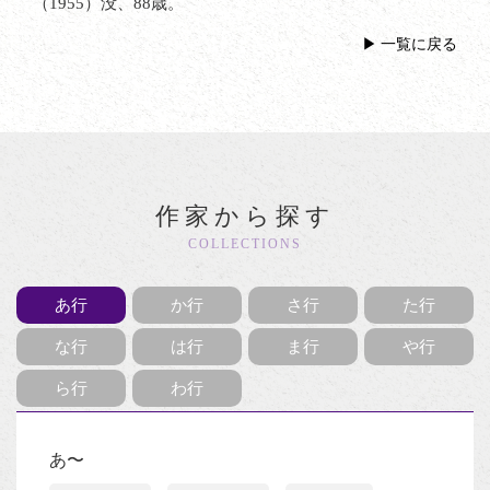
（1955）没、88歳。
一覧に戻る
作家から探す
COLLECTIONS
あ行
か行
さ行
た行
な行
は行
ま行
や行
ら行
わ行
あ〜