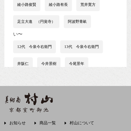
綾小路俊賢
綾小路有長
荒井寛方
足立大進 （円覚寺）
阿波野青畝
い〜
12代 今泉今右衛門
13代 今泉今右衛門
井阪仁
今井景樹
今尾景年
伊藤はるみ
伊谷賢蔵
石井行豊
石田波郷
石黒宗麿
磯田又一郎
稲畑汀子
茨木素因
飯尾常房
お知らせ
商品一覧
村山について
う〜