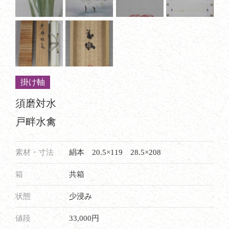
掛け軸
須磨対水
戸畔水禽
素材・寸法
絹本 20.5×119 28.5×208
箱
共箱
状態
少浸み
値段
33,000円