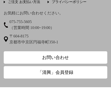
ご注文 お支払い方法
プライバシーポリシー
上村松篁
上田秋成
宇野浩二
お気軽にお問い合わせください。
075-755-5605
梅渓通治
臼田亜浪
（営業時間 10:00~19:00）
え〜
〒604-8175
京都市中京区円福寺町350-1
圓珠庵羅城
お〜
お問い合わせ
大田垣蓮月
大田垣蓮月 鈴木百年
「清興」会員登録
大田垣蓮月賛 松岡環翠画
大谷光演
大谷句佛
大谷章子
奥田抱生
小川芋銭
小沢蘆庵
小野お通