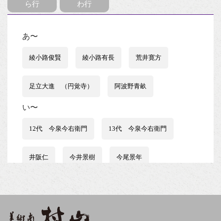
ら行
わ行
あ〜
綾小路俊賢
綾小路有長
荒井寛方
足立大進 （円覚寺）
阿波野青畝
い〜
12代 今泉今右衛門
13代 今泉今右衛門
井阪仁
今井景樹
今尾景年
伊藤はるみ
伊谷賢蔵
石井行豊
石田波郷
石黒宗麿
磯田又一郎