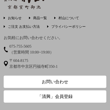
稲畑汀子
茨木素因
飯尾常房
お知らせ
商品一覧
村山について
う〜
ご注文 お支払い方法
プライバシーポリシー
上村松篁
上田秋成
宇野浩二
お気軽にお問い合わせください。
075-755-5605
梅渓通治
臼田亜浪
（営業時間 10:00~19:00）
え〜
〒604-8175
京都市中京区円福寺町350-1
圓珠庵羅城
お〜
お問い合わせ
大田垣蓮月
大田垣蓮月 鈴木百年
「清興」会員登録
大田垣蓮月賛 松岡環翠画
大谷光演