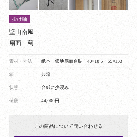
掛け軸
堅山南風
扇面 薊
素材・寸法
紙本 銀地扇面台貼 40×18.5 65×133
箱
共箱
状態
台紙に少浸み
値段
44,000円
この商品について問い合わせる