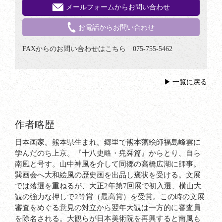
メールフォームからお問い合わせ
お電話からお問い合わせ
FAXからのお問い合わせはこちら 075-755-5462
一覧に戻る
作者略歴
日本画家。熊本県生まれ。郷里で熊本藩絵師福島峰雲に
学んだのち上京。『十八史略・尭舜篇』からとり、自ら
南風と号す。山中神風を介して同郷の高橋広湖に師事。
巽画会へ大和絵風の歴史画を出品し褒状を受ける。文展
では落選を重ねるが、大正2年第7回展で初入選、横山大
観の強力な押しで2等賞（最高賞）を受賞。この時の文展
審査をめぐる意見の対立から翌年大観は一方的に審査員
を除名される。大観らが日本美術院を再興すると南風も