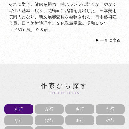
それに従う。健康を損ね一時スランプに陥るが、やがて
写生の基本に戻り、花鳥画に活路を見出した。日本美術
院同人となり、新文展審査員を委嘱される。日本藝術院
会員。日本美術院理事。文化勲章受章。昭和５５年
（1980）没。９３歳。
一覧に戻る
作家から探す
COLLECTIONS
あ行
か行
さ行
た行
な行
は行
ま行
や行