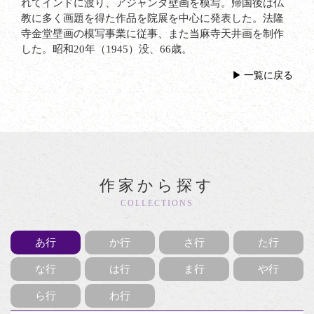
れてインドに渡り、アジャンタ壁画を模写。帰国後は仏
教に多く画題を得た作品を院展を中心に発表した。法隆
寺金堂壁画の模写事業に従事、また当麻寺天井画を制作
した。昭和20年（1945）没、66歳。
一覧に戻る
作家から探す
COLLECTIONS
あ行
か行
さ行
た行
な行
は行
ま行
や行
ら行
わ行