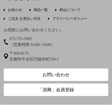
稲畑汀子
茨木素因
飯尾常房
お知らせ
商品一覧
村山について
う〜
ご注文 お支払い方法
プライバシーポリシー
上村松篁
上田秋成
宇野浩二
お気軽にお問い合わせください。
075-755-5605
梅渓通治
臼田亜浪
（営業時間 10:00~19:00）
え〜
〒604-8175
京都市中京区円福寺町350-1
圓珠庵羅城
お〜
お問い合わせ
大田垣蓮月
大田垣蓮月 鈴木百年
「清興」会員登録
大田垣蓮月賛 松岡環翠画
大谷光演
大谷句佛
大谷章子
奥田抱生