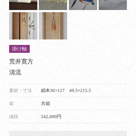
掛け軸
荒井寛方
清流
素材・寸法
絹本36×127 49.5×215.5
箱
共箱
値段
242,000円