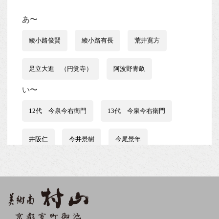
あ〜
綾小路俊賢
綾小路有長
荒井寛方
足立大進 （円覚寺）
阿波野青畝
い〜
12代 今泉今右衛門
13代 今泉今右衛門
井阪仁
今井景樹
今尾景年
伊藤はるみ
伊谷賢蔵
石井行豊
石田波郷
石黒宗麿
磯田又一郎