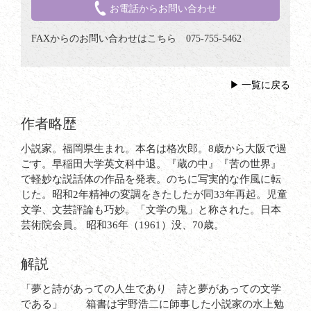
お電話からお問い合わせ
FAXからのお問い合わせはこちら 075-755-5462
一覧に戻る
作者略歴
小説家。福岡県生まれ。本名は格次郎。8歳から大阪で過
ごす。早稲田大学英文科中退。『蔵の中』『苦の世界』
で軽妙な説話体の作品を発表。のちに写実的な作風に転
じた。昭和2年精神の変調をきたしたが同33年再起。児童
文学、文芸評論も巧妙。「文学の鬼」と称された。日本
芸術院会員。 昭和36年（1961）没、70歳。
解説
「夢と詩があっての人生であり 詩と夢があっての文学
である」 箱書は宇野浩二に師事した小説家の水上勉