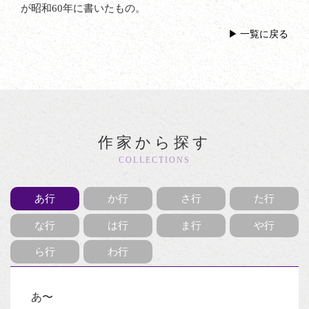
が昭和60年に書いたもの。
一覧に戻る
作家から探す
COLLECTIONS
あ行
か行
さ行
た行
な行
は行
ま行
や行
ら行
わ行
あ〜