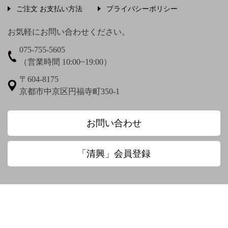
ご注文 お支払い方法
プライバシーポリシー
上村松篁
上田秋成
宇野浩二
お気軽にお問い合わせください。
075-755-5605
梅渓通治
臼田亜浪
（営業時間 10:00~19:00）
え〜
〒604-8175
京都市中京区円福寺町350-1
圓珠庵羅城
お〜
お問い合わせ
大田垣蓮月
大田垣蓮月 鈴木百年
「清興」会員登録
大田垣蓮月賛 松岡環翠画
大谷光演
大谷句佛
大谷章子
奥田抱生
小川芋銭
小沢蘆庵
小野お通