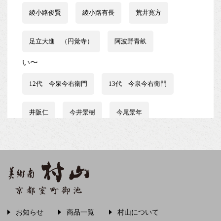
綾小路俊賢
綾小路有長
荒井寛方
足立大進 （円覚寺）
阿波野青畝
い〜
12代 今泉今右衛門
13代 今泉今右衛門
井阪仁
今井景樹
今尾景年
伊藤はるみ
伊谷賢蔵
石井行豊
石田波郷
石黒宗麿
磯田又一郎
稲畑汀子
茨木素因
飯尾常房
お知らせ
商品一覧
村山について
う〜