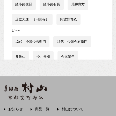
綾小路俊賢
綾小路有長
荒井寛方
足立大進 （円覚寺）
阿波野青畝
い〜
12代 今泉今右衛門
13代 今泉今右衛門
井阪仁
今井景樹
今尾景年
伊藤はるみ
伊谷賢蔵
石井行豊
石田波郷
石黒宗麿
磯田又一郎
稲畑汀子
茨木素因
飯尾常房
お知らせ
商品一覧
村山について
う〜