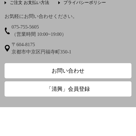
ご注文 お支払い方法
プライバシーポリシー
上村松篁
上田秋成
宇野浩二
お気軽にお問い合わせください。
075-755-5605
梅渓通治
臼田亜浪
（営業時間 10:00~19:00）
え〜
〒604-8175
京都市中京区円福寺町350-1
圓珠庵羅城
お〜
お問い合わせ
大田垣蓮月
大田垣蓮月 鈴木百年
「清興」会員登録
大田垣蓮月賛 松岡環翠画
大谷光演
大谷句佛
大谷章子
奥田抱生
小川芋銭
小沢蘆庵
小野お通