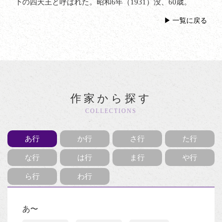
下の四天王と呼ばれた。昭和6年（1931）没、60歳。
一覧に戻る
作家から探す
COLLECTIONS
あ行
か行
さ行
た行
な行
は行
ま行
や行
ら行
わ行
あ〜