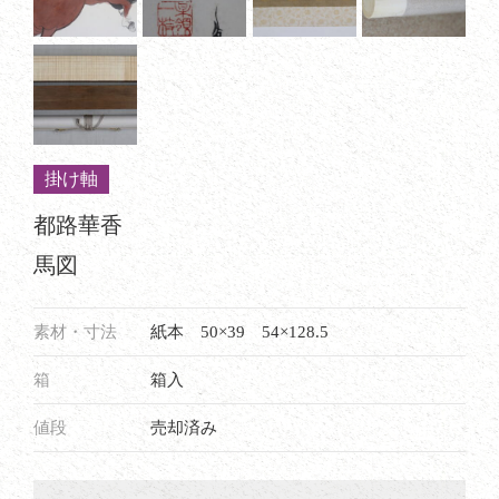
掛け軸
都路華香
馬図
素材・寸法
紙本 50×39 54×128.5
箱
箱入
値段
売却済み